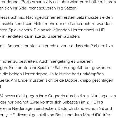
rrendoppel (Boris Amann / Nico John) wiederum hatte mit ihren
 sich ihr Spiel recht souverän in 2 Sätzen.
Vanessa Schmid. Nach gewonnenem ersten Satz musste sie den
anschließend kein Mittel mehr, um die Partie noch zu wenden.
sten Spiel sichern. Die anschließenden Herreneinzel (1 HE:
 John) endeten dann alle zu unseren Gunsten.
ris Amann) konnte sich durchsetzen, so dass die Partie mit 7:1
enhofen zu bestreiten. Auch hier gelang es unserem
gen. Sie konnten ihr Spiel in 2 Sätzen ungefährdet gewinnen.
en die beiden Herrendoppel. In teilweise hart umkämpften
er Seite. Am Ende mussten sich beide Doppel knapp geschlagen
.
Vanessa nicht gegen ihrer Gegnerin durchsetzen. Nun lag es an
der nur bedingt. Zwar konnte sich Sebastian im 2. HE in 3
er eine Niederlagen einstecken. Dadurch stand es nun 2:4 und
n 3. HE, diesmal gespielt von Boris und dem Mixed (Désirée