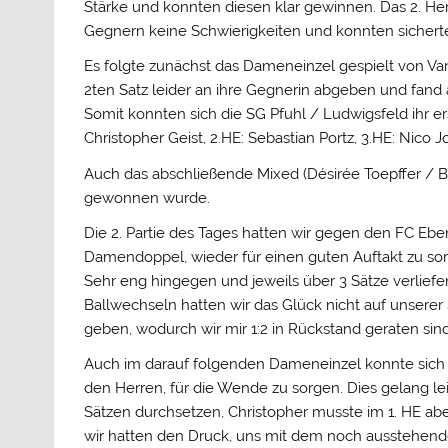
Stärke und konnten diesen klar gewinnen. Das 2. He
Gegnern keine Schwierigkeiten und konnten sicherten
Es folgte zunächst das Dameneinzel gespielt von 
2ten Satz leider an ihre Gegnerin abgeben und fand 
Somit konnten sich die SG Pfuhl / Ludwigsfeld ihr er
Christopher Geist, 2.HE: Sebastian Portz, 3.HE: Nico
Auch das abschließende Mixed (Désirée Toepffer / Bo
gewonnen wurde.
Die 2. Partie des Tages hatten wir gegen den FC Eb
Damendoppel, wieder für einen guten Auftakt zu sor
Sehr eng hingegen und jeweils über 3 Sätze verlief
Ballwechseln hatten wir das Glück nicht auf unser
geben, wodurch wir mir 1:2 in Rückstand geraten sind
Auch im darauf folgenden Dameneinzel konnte sich 
den Herren, für die Wende zu sorgen. Dies gelang lei
Sätzen durchsetzen, Christopher musste im 1. HE ab
wir hatten den Druck, uns mit dem noch ausstehende