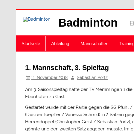
Zum
Inhalt
Badminton
springen
E
Startseite
Abteilung
Mannschaften
Trainin
1. Mannschaft, 3. Spieltag
11. November 2018
Sebastian Portz
Am 3. Saisonspieltag hatte der TV Memmingen 1 die
Ebenhofen zu Gast.
Gestartet wurde mit der Partie gegen die SG Pfuhl 
(Désirée Toepffer / Vanessa Schmid) in 2 Sätzen geg
Herrendoppel (Christopher Geist / Sebastian Portz)
gönnte und den zweiten Satz abgeben musste. Im ent